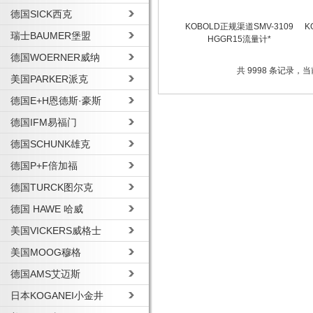
德国SICK西克
KOBOLD正规渠道SMV-3109
K
瑞士BAUMER堡盟
HGGR15流量计*
德国WOERNER威纳
共 9998 条记录，当前 
美国PARKER派克
德国E+H恩德斯·豪斯
德国IFM易福门
德国SCHUNK雄克
德国P+F倍加福
德国TURCK图尔克
德国 HAWE 哈威
美国VICKERS威格士
美国MOOG穆格
德国AMS艾迈斯
日本KOGANEI小金井