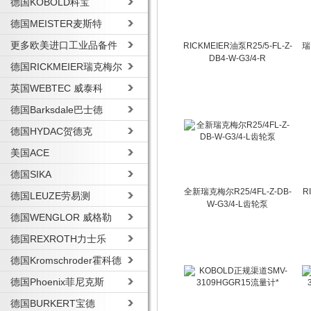
德国KOBOLD科宝
德国MEISTER麦斯特
更多欧美进口工业品备件
RICKMEIER油泵R25/5-FL-Z-
瑞
DB4-W-G3/4-R
德国RICKMEIER瑞克梅尔
英国WEBTEC 威泰科
德国Barksdale巴士德
德国HYDAC贺德克
美国ACE
德国SIKA
全新瑞克梅尔R25/4FL-Z-DB-
R
德国LEUZE劳易测
W-G3/4-L齿轮泵
德国WENGLOR 威格勒
德国REXROTH力士乐
德国Kromschroder霍科德
德国Phoenix菲尼克斯
德国BURKERT宝德