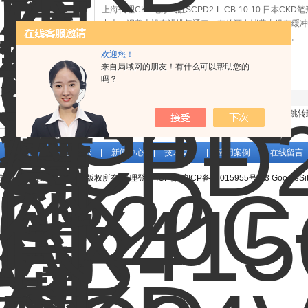
上海代理CKD笔形气缸SCPD2-L-CB-10-10 日本
力大，端盖上设有进排气通口，有的还在端盖内设有缓冲
以防止从活塞杆处向外漏气和防止外部灰尘混入缸内。
欢迎您！
查看详细介绍
来自局域网的朋友！有什么可以帮助您的
吗？
产品图片
产品名称/型号
共 16 条记录，当前 1 / 2 页 首页 上一页
下一页
末页
跳转
关于我们
|
产品展示
|
新闻中心
|
技术文章
|
应用案例
|
在线留言
维特锐实业发展有限公司版权所有
管理登陆
ICP备:
沪ICP备13015955号-33
GoogleSi