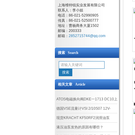
上海维特锐实业发展有限公司
联系人：李小姐
电话：86-021-52990905
传真：86-021-52500777
地址：曹杨商务大厦1502
邮编：200333
邮箱：
2852715744@qq.com
搜索 Search
相关文章 Article
ATOS电磁换向阀DKE一1713 DC10上
海工厂现货
德国VSE流量计VSI 2/10S07 12V-
42R11/5现货渠道认准上海维特锐
现货KRACHT KF50RF2润滑油泵
液压油泵发热的原因有哪些？