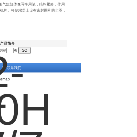
CKD笔形气缸缸体像写字用笔，结构紧凑，作用
机构。杆侧端盖上设有密封圈和防尘圈，
产品简介
到第
页
|
联系我们
temap