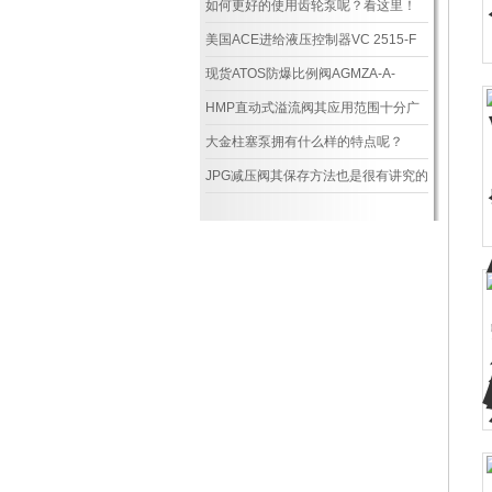
如何更好的使用齿轮泵呢？看这里！
美国ACE进给液压控制器VC 2515-F
性能特点
现货ATOS防爆比例阀AGMZA-A-
20/250/PA-GK-24
HMP直动式溢流阀其应用范围十分广
泛，主要涵盖以下几个核心领域
大金柱塞泵拥有什么样的特点呢？
JPG减压阀其保存方法也是很有讲究的