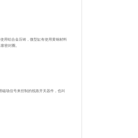
准气缸常使用铝合金压铸，微型缸有使用黄铜材料
活塞密封圈。
种利用磁场信号来控制的线路开关器件，也叫