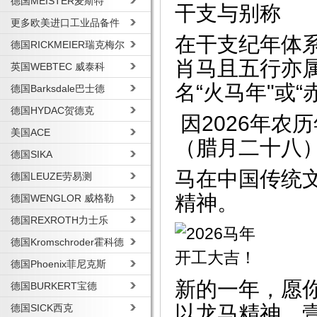
德国MEISTER麦斯特
干支与别称
更多欧美进口工业品备件
在干支纪年体系
德国RICKMEIER瑞克梅尔
肖马且五行亦属
英国WEBTEC 威泰科
名“火马年"或“
德国Barksdale巴士德
德国HYDAC贺德克
因2026年农
美国ACE
（腊月二十八）
德国SIKA
马在中国传统
德国LEUZE劳易测
精神。
德国WENGLOR 威格勒
德国REXROTH力士乐
德国Kromschroder霍科德
德国Phoenix菲尼克斯
新的一年，愿
德国BURKERT宝德
以龙马精神，
德国SICK西克