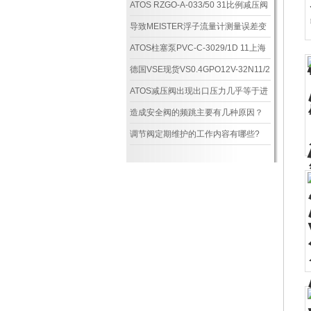
ATOS RZGO-A-033/50 31比例减压阀
有现货
导致MEISTER浮子流量计测量误差变
大的原因有哪些？
ATOS柱塞泵PVC-C-3029/1D 11上海
维特锐有现货
德国VSE现货VS0.4GPO12V-32N11/2
流量计上海维特锐现货
ATOS减压阀出现出口压力几乎等于进
口压力是什么原因？
造成安全阀的频跳主要有几种原因？
调节阀定期维护的工作内容有哪些?