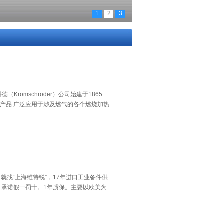
1
2
3
（Kromschroder）公司始建于1865
产品 广泛应用于涉及燃气的各个燃烧加热
货商就找“上海维特锐”，17年进口工业备件供
，承诺假一罚十。1年质保。主要以欧美为