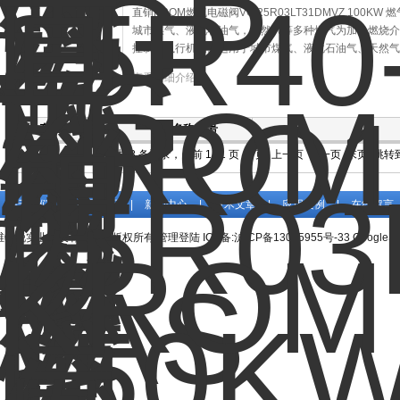
直销KROM燃气电磁阀VG 25R03LT31DMVZ 100
城市煤气、液化石油气，天然气等多种煤气为加热燃烧介
控制的执行机构。适用于城市煤气、液化石油气、天然气
查看详细介绍
产品图片
产品名称/型号
共 8 条记录，当前 1 / 1 页 首页 上一页 下一页 末页 跳转
关于我们
|
产品展示
|
新闻中心
|
技术文章
|
应用案例
|
在线留言
维特锐实业发展有限公司版权所有
管理登陆
ICP备:
沪ICP备13015955号-33
GoogleSi