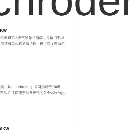
0KW
0KW 燃气电磁阀又名燃气紧急切断阀，是适用于城
 管路做二位式通断切换，进行温度自动控
德（Kromschroder）公司始建于1865
产品 广泛应用于涉及燃气的各个燃烧加热
00KW