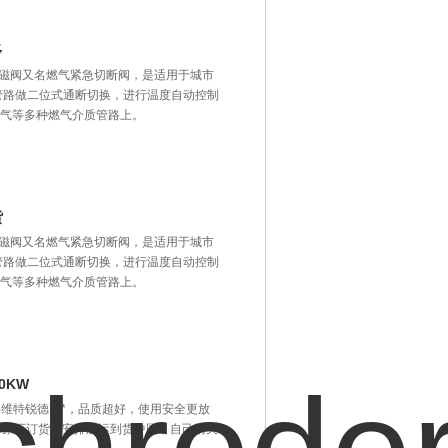
多
燃气电磁阀又名燃气紧急切断阀，是适用于城市
管路做二位式通断切换，进行温度自动控制
气等多种燃气介质管路上。
货
燃气电磁阀又名燃气紧急切断阀，是适用于城市
管路做二位式通断切换，进行温度自动控制
气等多种燃气介质管路上。
50KW
0KW 上海维特锐德国*，品质超好，使用安全更放
司原厂订货，安排航运到货中国，自己清关