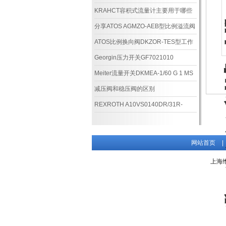
别？怎么选择？
KRAHCT容积式流量计主要用于哪些
场合？有何特点？
分享ATOS AGMZO-AEB型比例溢流阀
调试说明
ATOS比例换向阀DKZOR-TES型工作
原理
Georgin压力开关GF7021010
FPAS16K技术数据
Meiter流量开关DKMEA-1/60 G 1 MS
COC*
减压阀和稳压阀的区别
REXROTH A10VS0140DR/31R-
PPB12N00的安装
网站首页
|
上海