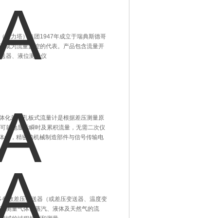
TA（艾力塔）集团1947年成立于瑞典斯德哥
TA已成为流量监控的代表。产品包含流量开
送器、液位测量仪
A的一体化差压孔板式流量计是根据差压测量原
可就地显示瞬时及累积流量，无需二次仪
整体化，精密的机械制造部件与信号传输电
与多参数差压变送器（或差压变送器、温度变
可测量气体、蒸汽、液体及天然气的流