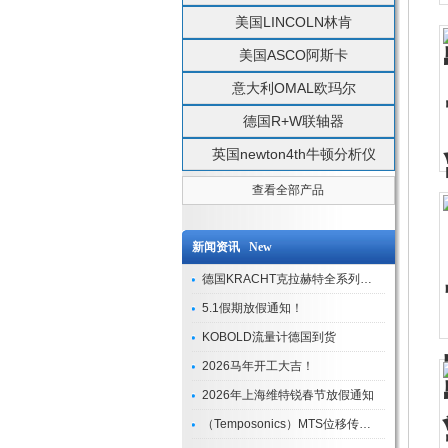
美国LINCOLN林肯
美国ASCO阿斯卡
意大利OMAL欧玛尔
德国R+W联轴器
英国newton4th牛顿分析仪
查看全部产品
新闻资讯 New
德国KRACHT克拉赫特全系列现货库存
5.1假期放假通知！
KOBOLD流量计德国到货
2026马年开工大吉！
2026年上海维特锐春节放假通知
（Temposonics）MTS位移传感器现货库存型号