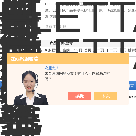
ELETTA厂家直供货源卫生型浮子流量计* 瑞典ELETT
摩。ELETTA产品主要包括流量开关、电磁流量计、金
液位测量仪。
查看详细介绍
产品图片
产品名称/型号
共 18 条记录，当前 1 / 3 页 首页 上一页
下一页
末页
跳转
欢迎您！
来自局域网的朋友！有什么可以帮助您的
吗？
关于我们
|
产品展示
|
新闻中心
|
技术文章
|
应用案例
|
在线留言
维特锐实业发展有限公司版权所有
管理登陆
ICP备:
沪ICP备13015955号-33
GoogleSi