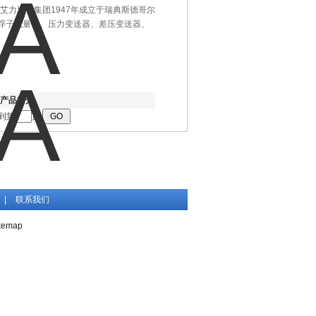
A（艾力塔）集团1947年成立于瑞典斯德哥尔
属浮子流量计、压力变送器、差压变送器、
产品简介
到第
页
|
联系我们
temap