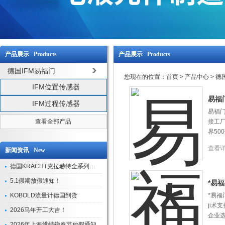
产品展示 Products
产品展示 Products
德国IFM易福门
您现在的位置：
首页
>
产品中心
>
德
IFM位置传感器
易福
IFM过程传感器
易福门
查看全部产品
接工厂
界50
查看
新闻资讯 New
德国KRACHT克拉赫特全系列现货库存
5.1假期放假通知！
*易
KOBOLD流量计德国到货
*易福
ji术
2026马年开工大吉！
企业
2026年上海维特锐春节放假通知