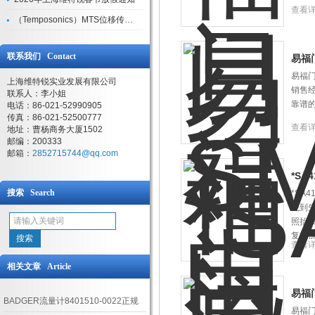
查看
（Temposonics）MTS位移传感器现货库存型号
联系我们 Contact
易福
易福门
上海维特锐实业发展有限公司
销售
联系人：李小姐
靠谱
电话：86-021-52990905
传真：86-021-52500777
查看
地址：曹杨商务大厦1502
邮编：200333
邮箱：
2852715744@qq.com
*S
搜索 Search
*SA
先到
照抬
复报
查看
相关文章 Article
易福
BADGER流量计8401510-0022正规
易福门