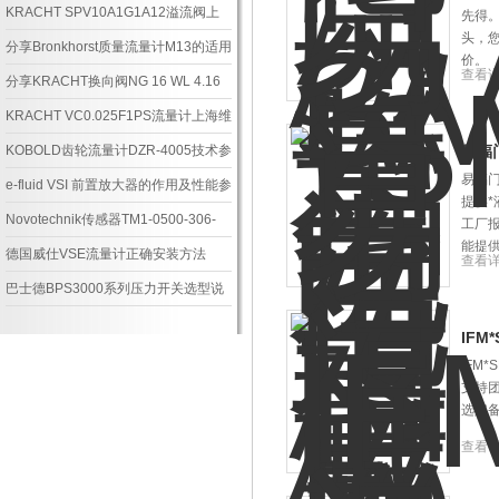
现货渠道
KRACHT SPV10A1G1A12溢流阀上
先得
头，
海维特锐有现货
分享Bronkhorst质量流量计M13的适用
价。
查看
范围和安装要求
分享KRACHT换向阀NG 16 WL 4.16
选型示例
KRACHT VC0.025F1PS流量计上海维
特锐现货供应
KOBOLD齿轮流量计DZR-4005技术参
易福
易福门
数
e-fluid VSI 前置放大器的作用及性能参
提供
数？
Novotechnik传感器TM1-0500-306-
工厂
能提
851*现货
德国威仕VSE流量计正确安装方法
查看
巴士德BPS3000系列压力开关选型说
明
IFM
IFM
支持团
选定
查看