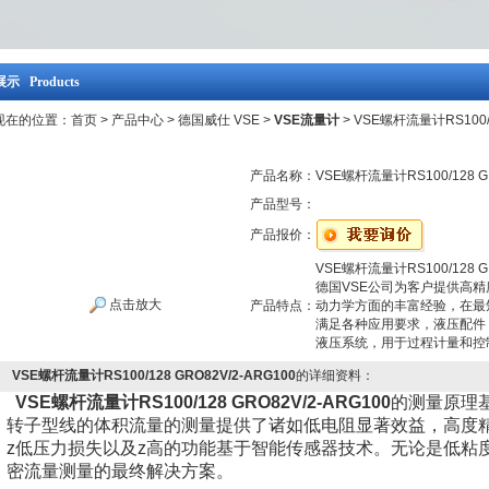
示 Products
现在的位置：
首页
>
产品中心
>
德国威仕 VSE
>
VSE流量计
> VSE螺杆流量计RS100/1
产品名称：
VSE螺杆流量计RS100/128 GR
产品型号：
产品报价：
VSE螺杆流量计RS100/128 GR
德国VSE公司为客户提供高精
点击放大
产品特点：
动力学方面的丰富经验，在最
满足各种应用要求，液压配件
液压系统，用于过程计量和控
VSE螺杆流量计RS100/128 GRO82V/2-ARG100
的详细资料：
VSE螺杆流量计RS100/128 GRO82V/2-ARG100
的测量原理
转子型线的体积流量的测量提供了诸如低电阻显著效益，高度
z低压力损失以及z高的功能基于智能传感器技术。无论是低粘
密流量测量的最终解决方案。