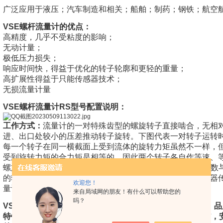
广泛应用于液压；汽车制造和相关；船舶；制药；钢铁；航空
VSE螺杆流量计的
优点：
高精度，几乎不受粘度的影响；
无动计量；
极低压力损失；
响应时间快，得益于优化的转子轮廓和更轻的重量；
高扩展性得益于只能传感器技术；
无损流量计量
VSE螺杆流量计
RS型号配置说明：
工作方式：
流量计的一对特殊齿型的螺旋转子直接啮合，无相
进、出口处较小的压差推动转子旋转。下图代表一对转子运转
每一个转子在同一横截面上受到流体的旋转力矩虽然不一样，
受到旋转力矩的合力矩是相等的。因此两个转子各自作等速、
螺旋转子每转一周可输出 8 倍空腔的容积，因此，转子的转
的转速与流体的瞬时流量成正比。转子的转数通过磁性联轴器
欢迎您！
量计（流过管道）的流量。
来自局域网的朋友！有什么可以帮助您的
吗？
VSE螺杆流量计RS100/128 GRO82V/2-ARG100德国
特锐20年欧美工业备件代理销售老公司，德国公司原厂订货，