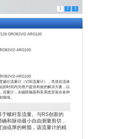
1
2
3
28 GRO82V/2-ARG100
O82V/2-ARG100
O82V/2-ARG100
度威仕流量计（VSE流量计），凭借在流体
短的时间内为用户提供有效的解决方案，以
，流量计，永磁联轴器和泵系统安装在各种
制领域。
基于螺杆泵流量。与RS创新的
精确和脉动最小自由测量剪切，
度油或厚的树脂，该流量计的精