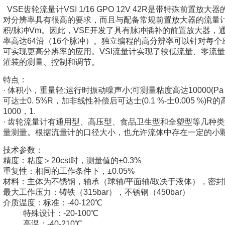
VSE齿轮流量计VSI 1/16 GPO 12V 42R是带特殊前置
对分辨率具有很高的要求，而且与配备常规前置放大器的流量
积/脉冲Vm。因此，VSE开发了具有脉冲插补的前置放大器，
率高达64沿（16个脉冲）。独立编程的高分辨率可以针对每个
可实现更高分辨率的应用。VSI流量计实现了较低流量、零流
灌装的测量、控制和调节。
特点：
· 体积小，重量轻;运行时振动噪声小;可测量粘度高达10000(Pa
可达士0. 5%R，加非线性补偿后可达士(0.1 %-士0.005 %
1000，1.
· 齿轮流量计有通用型、高压型、食品卫生型和全塑型等几种
量测量。根据流量计的口径大小，也允许流体中存在一定的小
技术参数：
精度：粘度＞20cst时，测量值的±0.3%
重复性：相同的工作条件下，±0.05%
材料：主体为不锈钢，轴承（球轴/平面轴/取决于液体），密封圈（F
最大工作压力：铸铁（315bar），不锈钢（450bar）
介质温度：标准：-40-120℃
特殊设计：-20-100℃
高温：-40-210℃