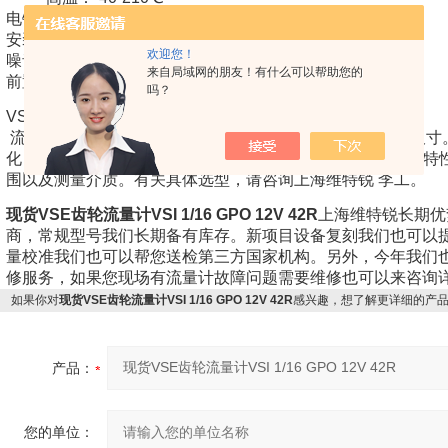
电镀范围：1-100000 cSt
安装位置：不受限，在侧面或底部连接的垫板上
欢迎您！
噪音等级：最大72 dB（A）
来自局域网的朋友！有什么可以帮助您的
前置放大器：10到28
吗？
VSE流量计的选择：
流量计的正常运转和安全操作关键在于选择正确的型号和尺寸
化，VSE目录中的技术参数只体现一般特性。流量计的某些特
围以及测量介质。有关具体选型，请咨询上海维特锐 李工。
现货VSE齿轮流量计VSI 1/16 GPO 12V 42R
上海维特锐长期优
商，常规型号我们长期备有库存。新项目设备复刻我们也可以
量校准我们也可以帮您送检第三方国家机构。另外，今年我们
修服务，如果您现场有流量计故障问题需要维修也可以来咨询
如果你对
现货VSE齿轮流量计VSI 1/16 GPO 12V 42R
感兴趣，想了解更详细的产
产品：
您的单位：