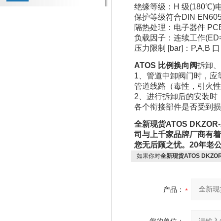
绝缘等级：H 级(180℃)
保护等级符合DIN EN6052
隔热处理：电子器件 PC
负载因子：连续工作(ED=
压力限制 [bar]：P,A,B 口 =
ATOS 比例换向阀
拆卸、
1、管道中卸阀门时，应
管道线路（毒性，引火性
2、进行拆卸后的安装时
各个衔接部件是否受到损
全新现货ATOS DKZO
司与上千家品牌厂商有着
您无后顾之忧。20年老
如果你对
全新现货ATOS DKZOR
产品：