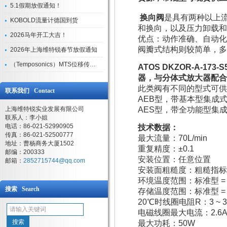
5.1假期放假通知！
换向阀
是具有两种以上
KOBOLD流量计德国到货
和换向，以及压力卸载
2026马年开工大吉！
优点：动作准确、自动化
阀瓣式结构则较简单，多
2026年上海维特锐春节放假通知
（Temposonics）MTS位移传感器现货库存型号
ATOS DKZOR-A-
器，与分体式放大器配合
此类阀有不同的型式可供
联系我们 Contact
AEB型，带基本型集成
上海维特锐实业发展有限公司
AES型，带全功能型集
联系人：李小姐
电话：86-021-52990905
技术数据：
传真：86-021-52500777
最大流量：70L/min
地址：曹杨商务大厦1502
重复精度：±0.1
邮编：200333
安装位置：任意位置
邮箱：
2852715744@qq.com
安装面粗糙度：粗糙指标 Ra0.
环境温度范围：标准型 = -20℃
搜索 Search
存储温度范围：标准型 = -20℃
20℃时线圈电阻R：3 ~ 3
电磁线圈最大电流：2.6
最大功耗：50W