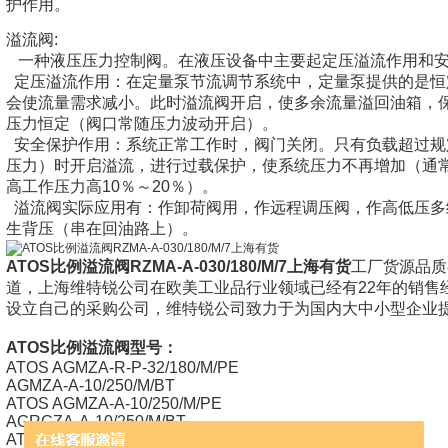
护作用。
溢流阀:
一种液压压力控制阀。在液压设备中主要起定压溢流作用和安
定压溢流作用：在定量泵节流调节系统中，定量泵提供的是恒
会使流量需求减小。此时溢流阀开启，使多余流量溢回油箱，
压力恒定（阀口常随压力波动开启）。
安全保护作用：系统正常工作时，阀门关闭。只有负载超过规
压力）时开启溢流，进行过载保护，使系统压力不再增加（通
高工作压力高10％～20％）。
溢流阀实际应用有：作卸荷阀用，作远程调压阀，作高低压多
生背压（串在回油路上）。
ATOS比例溢流阀RZMA-A-030/180/M/7
上海有货
工厂货源品质
道，上海维特锐公司在欧美工业品行业领域已经有22年的销售
设立自己的采购公司，维特锐公司致力于为国内大中小型企业
ATOS比例溢流阀型号：
ATOS AGMZA-R-P-32/180/M/PE
AGMZA-A-10/250/M/BT
ATOS AGMZA-A-10/250/M/PE
AGRCZA-A-10/250/M/BT
ATOS AGRCZA-A-10/250/M/PE