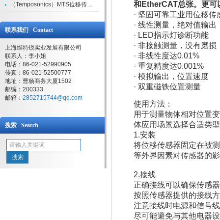
和EtherCAT总张。
（Temposonics）MTS位移传感器现货库存型号
· 坚固可靠工业用位移传
· 线性测量，绝对值输出
联系我们 Contact
· LED指示灯诊断功能
· 非接触测量，没有磨损
上海维特锐实业发展有限公司
· 非线性度达0.01%
联系人：李小姐
电话：86-021-52990905
· 重复精度达0.001%
传真：86-021-52500777
· 模拟输出，位置速度
地址：曹杨商务大厦1502
· 双重磁铁位置测量
邮编：200333
邮箱：
2852715744@qq.com
使用方法：
用于测量物体相对位置变
体应用场景选择合适类型
搜索 Search
1.安装
将位移传感器固定在被测
等外界因素对传感器的影
2.接线
正确接线可以确保传感器
按照传感器提供的接线方
注意接线时电源和信号线
尽可能避免与其他电器设