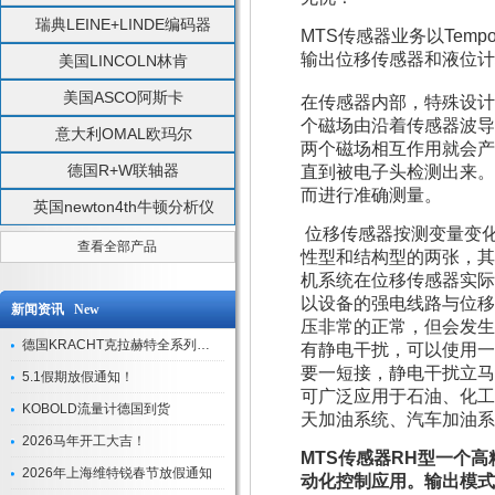
瑞典LEINE+LINDE编码器
MTS传感器业务以Temp
输出位移传感器和液位计
美国LINCOLN林肯
美国ASCO阿斯卡
在传感器内部，特殊设计
个磁场由沿着传感器波导
意大利OMAL欧玛尔
两个磁场相互作用就会产
德国R+W联轴器
直到被电子头检测出来。
而进行准确测量。
英国newton4th牛顿分析仪
位移传感器按测变量变
查看全部产品
性型和结构型的两张，其
机系统在位移传感器实际
以设备的强电线路与位移
新闻资讯 New
压非常的正常，但会发生
德国KRACHT克拉赫特全系列现货库存
有静电干扰，可以使用一
要一短接，静电干扰立马
5.1假期放假通知！
可广泛应用于石油、化工
KOBOLD流量计德国到货
天加油系统、汽车加油系
2026马年开工大吉！
MTS传感器RH型一个
2026年上海维特锐春节放假通知
动化控制应用。输出模式有：