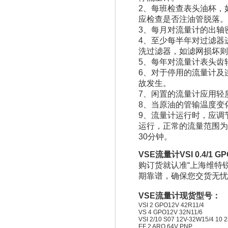
2、每班检查表头油杯，
应检查是否注油管脱落
3、每月对流量计的出轴
4、至少每半年对过滤器
洗过滤器，如滤网损坏
5、每年对流量计表头齿
6、对于停用的流量计及
故发生。
7、闲置的流量计应用轻
8、当原油的管输温度变
9、流量计运行时，应调
运行，正常的流量范围为
30分钟。
VSE流量计VSI 0.4/1 G
购订货就认准“上海维特
期靠谱，确保您交货无
VSE流量计现货型号：
VSI 2 GPO12V 42R11/4
VS 4 GPO12V 32N11/6
VSI 2/10 S07 12V-32W15/4 10
EF 2 ARO 64V PNP