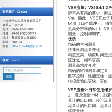
VSE流量计VSI 0.4/1 GP
联系我们 Contact
辨率具有高的要求，而且
Vm。因此，VSE开发
上海维特锐实业发展有限公司
64沿（16个脉冲）。
联系人：李小姐
更高分辨率的应用。VS
电话：86-021-52990905
传真：86-021-52500777
测量、控制和调节。
地址：曹杨商务大厦1502
优势：
邮编：200333
精确的容积测量
邮箱：
2852715744@qq.com
快速检测流量变化
精度更高，响应时间更短
流速低，频率更高
搜索 Search
测量高粘度介质
精确的容积测量和定量
数字控制，性能更佳，运
模拟量输出更快、更好
VSE流量计
日常使用维
1、启运流量计时，先缓
量计的出口阀。停运流量
流量计的出口阀。流量计
停流量计。