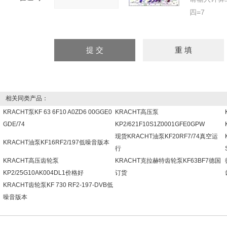
四=7
相关同类产品：
KRACHT泵KF 63 6F10 A0ZD6 00GGE0
KRACHT高压泵
GDE/74
KP2/621F10S1Z0001GFE0GPW
现货KRACHT油泵KF20RF7/74真空运
KRACHT油泵KF16RF2/197低噪音版本
行
KRACHT高压齿轮泵
KRACHT克拉赫特齿轮泵KF63BF7德国
KP2/25G10AK004DL1价格好
订货
KRACHT齿轮泵KF 730 RF2-197-DVB低
噪音版本