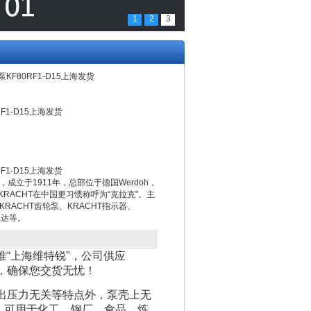
1
2
3
泵KF80RF1-D15上海发货
F1-D15上海发货
F1-D15上海发货
，成立于1911年，总部位于德国Werdoh，
RACHT在中国更习惯称呼为“克拉克"。主
KRACHT齿轮泵、KRACHT指示器、
马达等。
准“上海维特锐"，公司供应
谱，确保您交货无忧！
出压力无关等特点外，泵壳上无
。可用于化工、钢厂、食品、炼