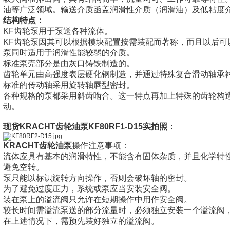
油等广泛领域。输送介质函盖润滑性介质（润滑油）及低粘度
结构特点：
KF齿轮泵用于泵送各种流体。
KF齿轮泵因其可以根据模块配置按需装配而著称，而且以后可
泵同时适用于润滑性能较弱的介质。
标准泵壳部分是由灰口铸铁制造的。
齿轮单元由高强度表层硬化钢制造，并通过特殊复合滑动轴承
标准的传动轴采用旋转轴唇型密封。
各种规格的泵都采用斜齿啮合。这一特点再加上特殊的齿轮构
动。
现货KRACHT齿轮油泵
KF80RF1-D15实拍照：
KRACHT齿轮油泵
操作注意事项：
流体应具有基本的润滑特性，不能含有固体杂质，并且化学特
避免空转。
泵只能以标识旋转方向操作，否则会破坏轴的密封。
为了避免过度压力，系统或泵应当安装安全阀。
装在泵上的溢流阀只允许在短期操作中用作安全阀。
较长时间需溢流泵送的部分流量时，必须独立安装一个溢流阀
在上述情况下，需预先装好独立的溢流阀。