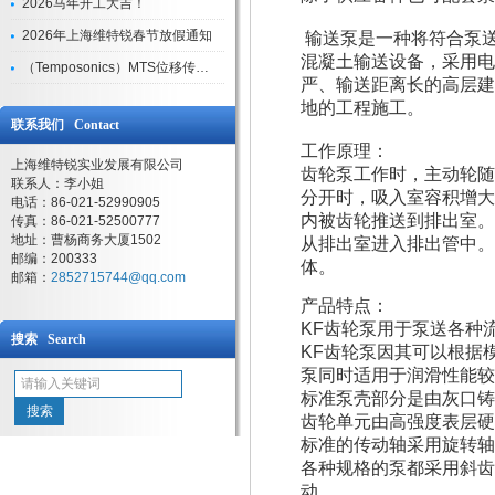
2026马年开工大吉！
2026年上海维特锐春节放假通知
输送泵是一种将符合泵
混凝土输送设备，采用电
（Temposonics）MTS位移传感器现货库存型号
严、输送距离长的高层建
地的工程施工。
联系我们 Contact
工作原理：
上海维特锐实业发展有限公司
齿轮泵工作时，主动轮随
联系人：李小姐
分开时，吸入室容积增大
电话：86-021-52990905
内被齿轮推送到排出室。
传真：86-021-52500777
地址：曹杨商务大厦1502
从排出室进入排出管中。
邮编：200333
体。
邮箱：
2852715744@qq.com
产品特点：
KF齿轮泵用于泵送各种
搜索 Search
KF齿轮泵因其可以根据
泵同时适用于润滑性能较
标准泵壳部分是由灰口铸
齿轮单元由高强度表层硬
标准的传动轴采用旋转轴
各种规格的泵都采用斜齿
动。