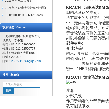
2026马年开工大吉！
KRACHT齿轮马达KM 2/40
2026年上海维特锐春节放假通知
型轴承马达的类别。
（Temposonics）MTS位移传感器现货库存型号
所有重要的功能零件（例
中，壳体两端分别由端盖
联系我们 Contact
轮轴和小齿轮组成。对齿
于齿轮装置两侧的压盖轴
上海维特锐实业发展有限公司
封以补偿轴向间隙的密封
联系人：李小姐
部件材料:
电话：86-021-52990905
壳体: 铝制
传真：86-021-52500777
地址：曹杨商务大厦1502
轴承: 具有多元合金平
邮编：200333
轴颈和齿轮: 表层硬化刚，
邮箱：
2852715744@qq.com
表层经硬化和研
密封: 1NBR旋转轴唇
搜索 Search
KRACHT齿轮马达
KM 2
注意：
外部负载
作用于轴端的外部径向或
载可能被吸收。