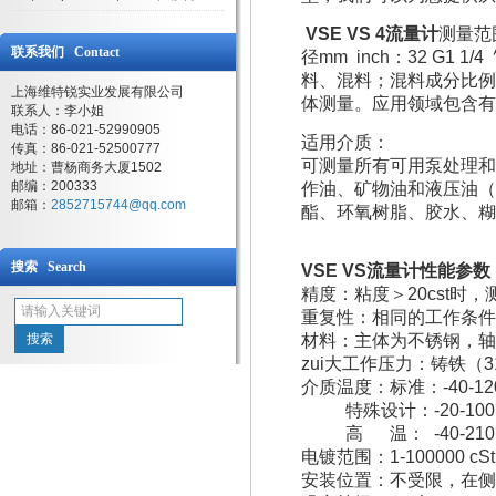
VSE VS 4流量计
测量范围
联系我们 Contact
径mm inch：32 G1
料、混料；混料成分比例
上海维特锐实业发展有限公司
体测量。应用领域包含有
联系人：李小姐
电话：86-021-52990905
适用介质：
传真：86-021-52500777
可测量所有可用泵处理和
地址：曹杨商务大厦1502
邮编：200333
作油、矿物油和液压油（
邮箱：
2852715744@qq.com
酯、环氧树脂、胶水、糊
搜索 Search
VSE VS流量计
性能参数
精度：粘度＞20cst时，测
重复性：相同的工作条件下
材料：主体为不锈钢，轴承（
zui大工作压力：铸铁（31
介质温度：标准：-40-12
特殊设计：-20-100
高 温： -40-210
电镀范围：1-100000 cSt
安装位置：不受限，在侧