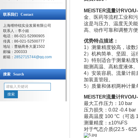
MEISTER流量计RVO/U-L
联系我们 Contact
金、医药等流程工业和污
这是与压力、温度无关能
上海维特锐实业发展有限公司
高、动作可靠和调整方便
联系人：李小姐
电话：86-021-52990905
优势特点描述：
传真：86-021-52500777
地址：曹杨商务大厦1502
1）测量精度较高，读数
邮编：200333
2）机构简单、坚固、运
邮箱：
2852715744@qq.com
3）特别适合于测量粘度
能测高温、高粘度液体。
4）安装容易。流量计前
搜索 Search
加装直管段。
5）质量和体积两种计量
MEISTER流量计RVO/U-
最大工作压力：10 bar
压力损失：0.02 -0.4 bar
最高温度 100 °C（可选 1
测量精度：±10%FS
对于气态介质(22.5 - 625 N