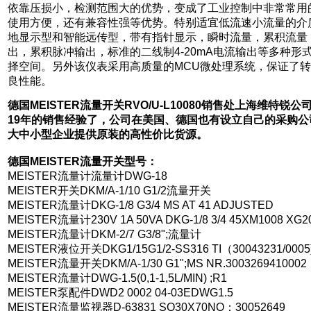
依靠压损小，检测范围大的优势，变成了工业控制中非常常用
使用方便，还有兼容性强等优势。特别适宜低流速小流量的介
地显示型和智能远传型，带有指针显示，瞬时流量，累积流量
出，累积脉冲输出，标准的二线制4-20mA电流输出等多种
择空间。另外该仪表采用高质量的MCU微处理系统，保证了
良性能。
德国MEISTER流量开关RVO/U-L10080销售处上海维特
19年的销售经验了，公司在美国、德国也有设立自己的采购
大中小型企业提供原装的高性价比货源。
德国MEISTER流量开关型号：
MEISTER流量计流量计DWG-18
MEISTER开关DKM/A-1/10 G1/2流量开关
MEISTER流量计DKG-1/8 G3/4 MS AT 41 ADJUSTED
MEISTER流量计230V 1A 50VA DKG-1/8 3/4 45XM1008 XG20
MEISTER流量计DKM-2/7 G3/8";流量计
MEISTER液位开关DKG1/15G1/2-SS316 TI（30043231/0005
MEISTER流量开关DKM/A-1/30 G1";MS NR.3003269410002
MEISTER流量计DWG-1.5(0,1-1,5L/MIN) ;R1
MEISTER泵配件DWD2 0002 04-03EDWG1.5
MEISTER流量监视器D-63831 SQ30X70NO：30052649