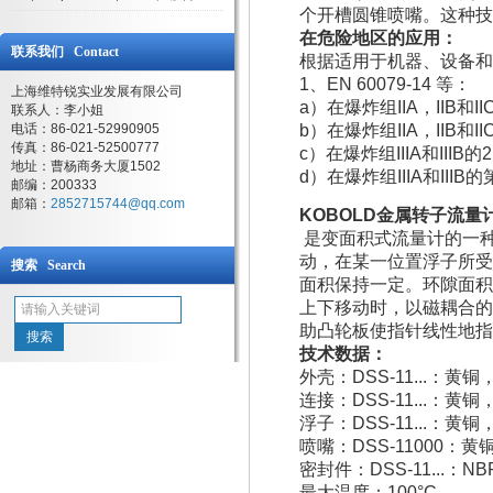
个开槽圆锥喷嘴。这种技
在危险地区的应用：
联系我们 Contact
根据适用于机器、设备和工
1、EN 60079-14 等：
上海维特锐实业发展有限公司
a）在爆炸组IIA，IIB和
联系人：李小姐
电话：86-021-52990905
b）在爆炸组IIA，IIB和
传真：86-021-52500777
c）在爆炸组IIIA和III
地址：曹杨商务大厦1502
d）在爆炸组IIIA和III
邮编：200333
邮箱：
2852715744@qq.com
KOBOLD
金属转子流量
是变面积式流量计的一
动，在某一位置浮子所受
搜索 Search
面积保持一定。环隙面积
上下移动时，以磁耦合的
助凸轮板使指针线性地指
技术数据：
外壳：DSS-11...：黄铜，
连接：DSS-11...：黄铜，
浮子：DSS-11...：黄铜，
喷嘴：DSS-11000：黄铜
密封件：DSS-11...：NB
最大温度：100°C