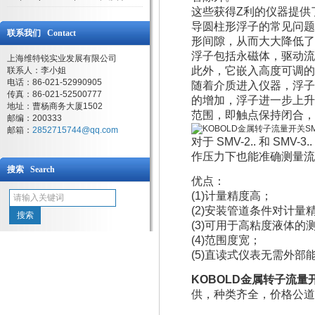
这些获得Z利的仪器提供
导圆柱形浮子的常见问题
联系我们 Contact
形间隙，从而大大降低了
浮子包括永磁体，驱动流
上海维特锐实业发展有限公司
此外，它嵌入高度可调的
联系人：李小姐
电话：86-021-52990905
随着介质进入仪器，浮子
传真：86-021-52500777
的增加，浮子进一步上升
地址：曹杨商务大厦1502
范围，即触点保持闭合，
邮编：200333
邮箱：
2852715744@qq.com
对于 SMV-2.. 和 
作压力下也能准确测量流
搜索 Search
优点：
(1)计量精度高；
(2)安装管道条件对计量
(3)可用于高粘度液体的
(4)范围度宽；
(5)直读式仪表无需外
KOBOLD金属转子流量开关
供，种类齐全，价格公