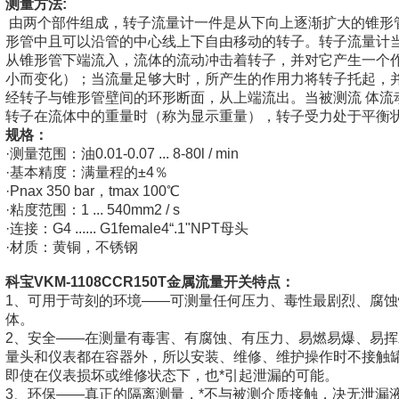
测量方法:
由两个部件组成，转子流量计一件是从下向上逐渐扩大的锥形
形管中且可以沿管的中心线上下自由移动的转子。转子流量计
从锥形管下端流入，流体的流动冲击着转子，并对它产生一个
小而变化）；当流量足够大时，所产生的作用力将转子托起，
经转子与锥形管壁间的环形断面，从上端流出。当被测流 体流
转子在流体中的重量时（称为显示重量），转子受力处于平衡
规格：
·测量范围：油0.01-0.07 ... 8-80l / min
·基本精度：满量程的±4％
·Pnax 350 bar，tmax 100℃
·粘度范围：1 ... 540mm2 / s
·连接：G4 ...... G1female4“.1"NPT母头
·材质：黄铜，不锈钢
科宝
VKM-1108CCR150T金属流量开关
特点：
1、可用于苛刻的环境——可测量任何压力、毒性最剧烈、腐蚀
体。
2、安全——在测量有毒害、有腐蚀、有压力、易燃易爆、易
量头和仪表都在容器外，所以安装、维修、维护操作时不接触
即使在仪表损坏或维修状态下，也*引起泄漏的可能。
3、环保——真正的隔离测量，*不与被测介质接触，决无泄漏