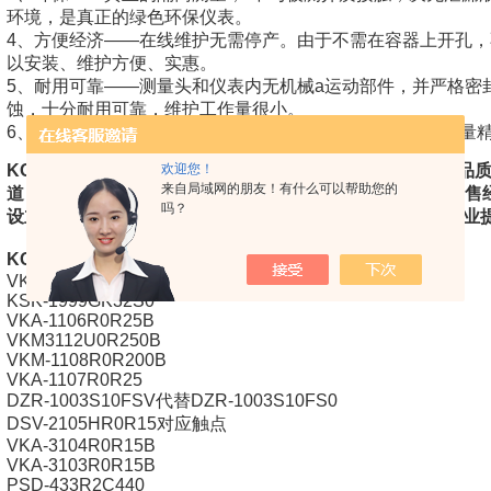
环境，是真正的绿色环保仪表。
4、方便经济——在线维护无需停产。由于不需在容器上开孔
以安装、维护方便、实惠
。
5、耐用可靠——测量头和仪表内无机械a运动部件，并严格密
蚀，十分耐用可靠，维护工作量很小。
6、精确——外测液位仪不断地自动校准,永远保证最高的测量
欢迎您！
KOBOLD科宝VKM-1108CCR150T金属流量开关
工厂货源品
来自局域网的朋友！有什么可以帮助您的
道，上海维特锐公司在欧美工业品行业领域已经有19年的销售
吗？
设立自己的采购公司，维特锐公司致力于为国内大中小型企业
KOBOLD科宝金属流量开关型号：
VKP-2075AG3S 0461561
KSK-1999GK32S0
VKA-1106R0R25B
VKM3112U0R250B
VKM-1108R0R200B
VKA-1107R0R25
DZR-1003S10FSV代替DZR-1003S10FS0
DSV-2105HR0R15对应触点
VKA-3104R0R15B
VKA-3103R0R15B
PSD-433R2C440