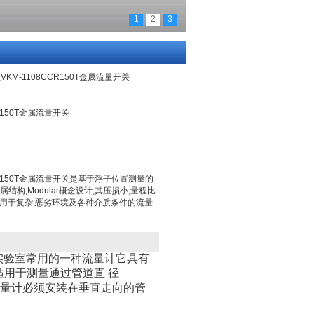
1
2
3
宝VKM-1108CCR150T金属流量开关
CR150T金属流量开关
CCR150T金属流量开关是基于浮子位置测量的
结构,Modular概念设计,其压损小,量程比
可广泛用于复杂,恶劣环境及各种介质条件的流量
实验室常用的一种流量计它具有
用于测量通过管道直 径
流量计必须安装在垂直走向的管