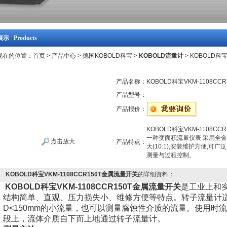
示 Products
现在的位置：
首页
>
产品中心
>
德国KOBOLD科宝
>
KOBOLD流量计
> KOBOLD科
产品名称：
KOBOLD科宝VKM-1108C
产品型号：
产品报价：
KOBOLD科宝VKM-1108
一种变面积流量仪表.采用全金属
点击放大
产品特点：
大(10:1),安装维护方便,
测量与过程控制。
KOBOLD科宝VKM-1108CCR150T金属流量开关
的详细资料：
KOBOLD科宝VKM-1108CCR150T金属流量开关
是工业上和
结构简单、直观、压力损失小、维修方便等特点。转子流量计适
D<150mm的小流量，也可以测量腐蚀性介质的流量。使用时
段上，流体介质自下而上地通过转子流量计。