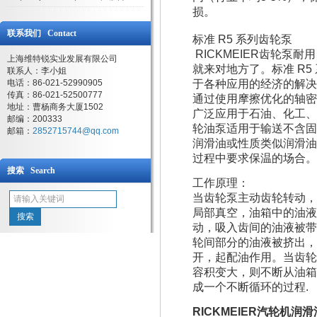
损。
联系我们 Contact
标准 R5 系列齿轮泵
RICKMEIER齿轮泵
上海维特锐实业发展有限公司
就来对地方了。标准 R
联系人：李小姐
电话：86-021-52990905
于各种应用的经济的解决
传真：86-021-52500777
通过使用摩擦优化的轴密
地址：曹杨商务大厦1502
广泛应用于石油、化工、
邮编：200333
轮油泵适用于输送不含固体
邮箱：
2852715744@qq.com
润滑油或性质类似润滑油
过程中要求保温的场合。
搜索 Search
工作原理：
当齿轮泵主动齿轮转动，
局部真空，油箱中的油液
动，吸入齿间的油液被带
轮间部分的油液被挤出，
开，起配油作用。当齿轮
容积变大，则不断从油箱
成一个不断循环的过程.
RICKMEIER汽轮机润滑油