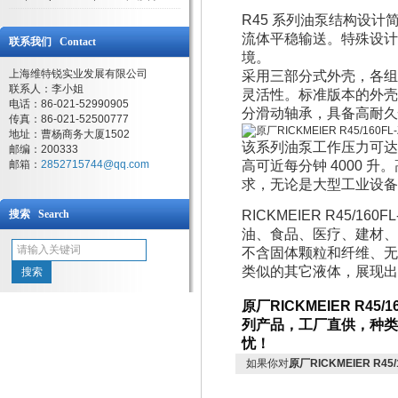
R45 系列油泵结构设
流体平稳输送。特殊设计
联系我们 Contact
境。
上海维特锐实业发展有限公司
采用三部分式外壳，各组
联系人：李小姐
灵活性。标准版本的外壳
电话：86-021-52990905
分滑动轴承，具备高耐久
传真：86-021-52500777
地址：曹杨商务大厦1502
该系列油泵工作压力可达 25
邮编：200333
邮箱：
2852715744@qq.com
高可近每分钟 4000
求，无论是大型工业设备
搜索 Search
RICKMEIER R45/16
油、食品、医疗、建材、
不含固体颗粒和纤维、无腐蚀
类似的其它液体，展现出
原厂RICKMEIER R4
列产品，工厂直供，种类
忧！
如果你对
原厂RICKMEIER R45