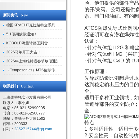
验。他们提供的部件产品几
的开/关阀。公司还提供
新闻资讯 New
泵、阀门和油缸。有的阀
德国KRACHT克拉赫特全系列现货库存
ATOS防爆先导式比例阀
5.1假期放假通知！
经证明可在有潜在爆炸性
认证：
KOBOLD流量计德国到货
· 针对气体组 II 2G 和粉
2026马年开工大吉！
· 针对气体组 I M2（采矿
· 针对气体组 C&D 的 c
2026年上海维特锐春节放假通知
（Temposonics）MTS位移传感器现货库存型号
工作原理：
先导式防爆比例阀通过压
达到稳定输出压力的目的
联系我们 Contact
全。
适用于多种工业领域，如
上海维特锐实业发展有限公司
联系人：李小姐
管道等部件的安全防护；
电话：86-021-52990905
全。
传真：86-021-52500777
地址：曹杨商务大厦1502
特点
邮编：200333
1·多种适用性：适用于
邮箱：
2852715744@qq.com
2·安全性高：自动控制