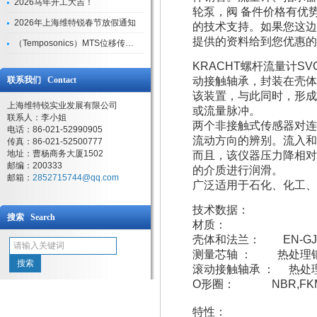
2026马年开工大吉！
轮泵，阀 备件价格有优
2026年上海维特锐春节放假通知
的技术支持。如果您这边
提供的资料给到您优惠的
（Temposonics）MTS位移传感器现货库存型号
KRACHT螺杆流量计SV
联系我们 Contact
动接触轴承，封装在壳体
该装置，与此同时，形成
上海维特锐实业发展有限公司
或流量脉冲。
联系人：李小姐
两个非接触式传感器对连
电话：86-021-52990905
流动方向的辨别。流入和
传真：86-021-52500777
地址：曹杨商务大厦1502
而且，该仪器压力降相对
邮编：200333
的介质进行润滑。
邮箱：
2852715744@qq.com
广泛适用于石化、化工、
技术数据：
搜索 Search
材质：
壳体和法兰： EN-GJS-4
测量芯轴 ： 热处理
滚动接触轴承 ： 热处
O形圈： NBR,FKM,
特性：