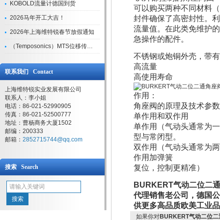
KOBOLD流量计德国到货
可以购买两种不同材料（
2026马年开工大吉！
封件确保了高密封性。利
流量值。在此类免维护的
2026年上海维特锐春节放假通知
急操作的配件。
（Temposonics）MTS位移传感器现货库存型号
不锈钢或炮铜外壳，带有
高流量
联系我们 Contact
高使用寿命
上海维特锐实业发展有限公司
作用：
联系人：李小姐
角座阀的原理及技术参数
电话：86-021-52990905
传真：86-021-52500777
单作用和双作用
地址：曹杨商务大厦1502
单作用（气动头通常为一
邮编：200333
型与常闭型。
邮箱：
2852715744@qq.com
双作用（气动头通常为两
作用加弹簧
搜索 Search
复位，控制更精准）
BURKERT气动二位二通
代理销售老公司，德国公
供更多高品质欧美工业品
如果你对
BURKERT气动二位二