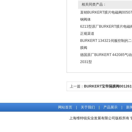
相关同类产品：
直销BURKERT膜片电磁阀00507
钢阀体
6213型原厂BURKERT膜片电磁阀
正规渠道
BURKERT 134321伺服控制
膜阀
德国原厂BURKERT 442085气
2031型
上一篇：
BURKERT宝帝隔膜阀00126
处
网站首页
|
关于我们
|
产品展示
|
新
上海维特锐实业发展有限公司版权所有