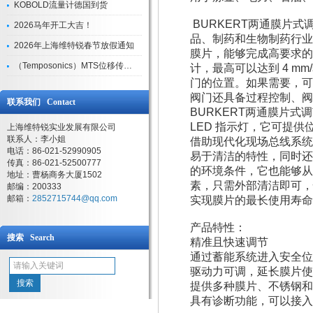
KOBOLD流量计德国到货
BURKERT两通膜片式调
2026马年开工大吉！
品、制药和生物制药行业
2026年上海维特锐春节放假通知
膜片，能够完成高要求的
（Temposonics）MTS位移传感器现货库存型号
计，最高可以达到 4 
门的位置。如果需要，可
阀门还具备过程控制、阀
联系我们 Contact
BURKERT两通膜片式调
LED 指示灯，它可提
上海维特锐实业发展有限公司
联系人：李小姐
借助现代化现场总线系统
电话：86-021-52990905
易于清洁的特性，同时还
传真：86-021-52500777
的环境条件，它也能够从
地址：曹杨商务大厦1502
素，只需外部清洁即可，
邮编：200333
邮箱：
2852715744@qq.com
实现膜片的最长使用寿命
产品特性：
搜索 Search
精准且快速调节
通过蓄能系统进入安全位
驱动力可调，延长膜片使
提供多种膜片、不锈钢和
具有诊断功能，可以接入