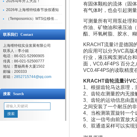
2026马年开工大吉！
有固体颗粒的流体（固体
2026年上海维特锐春节放假通知
有气体时，也会引起测量
（Temposonics）MTS位移传感器现货库存型号
可测量所有可用泵处理和
作油、矿物油和液压油（
酯、环氧树脂、胶水、糊
联系我们 Contact
KRACHT
流量计是德国
上海维特锐实业发展有限公司
的应用可以分为VC高版
联系人：李小姐
电话：86-021-52990905
行业，液压阀泵测试台和船
传真：86-021-52500777
面，VC0.4F4PS 百
地址：曹杨商务大厦1502
VC0.4F4PS的读取精度在
邮编：200333
邮箱：
2852715744@qq.com
KRACHT齿轮流量计
V
1、根据齿轮马达原理，
2、齿轮在测量腔内无接
搜索 Search
3、齿轮的运动信息由盖
之间安装了一个耐压的非
4、当检测装置旋转一个
5、这一信号由前置放大
6、双通道采样可以实现