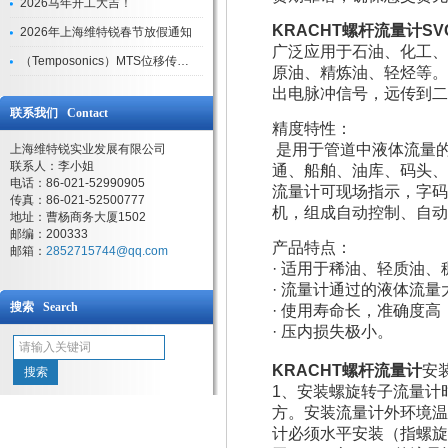
2026马年开工大吉！
KRACHT螺杆流量计SVC 4
2026年上海维特锐春节放假通知
广泛应用于石油、化工、
（Temposonics）MTS位移传感器现货库存型号
原油、精炼油、轻烃等。
出电脉冲信号，远传到二
联系我们 Contact
精度特性：
是用于管道中液体流量
上海维特锐实业发展有限公司
联系人：李小姐
通、船舶、油库、码头、
电话：86-021-52990905
流量计可现场指示，字码
传真：86-021-52500777
机，组成自动控制、自动
地址：曹杨商务大厦1502
邮编：200333
产品特点：
邮箱：
2852715744@qq.com
· 适用于稀油、轻质油
· 流量计通过的液体流
搜索 Search
· 使用寿命长，准确度
· 压内损失极小。
KRACHT螺杆流量计
安
1、安装螺旋转子流量计
方。安装流量计外环境温度
计必须水平安装（指螺旋