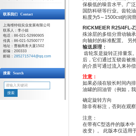
保极低的噪音水平。广泛
国防科研等行业。齿轮油
联系我们 Contact
粘度为5～1500cst
上海维特锐实业发展有限公司
RICKMEIER
R25/4FL-
联系人：李小姐
殊涂层的多组分滑动轴承
电话：86-021-52990905
向轴封的标准配置。 另
传真：86-021-52500777
地址：曹杨商务大厦1502
输送原理：
邮编：200333
齿轮泵是旋转正排量泵。
邮箱：
2852715744@qq.com
后，它们通过互锁齿被推
的介质可通过流入来补偿
搜索 Search
注意：
如果必须在较长时间内排
油罐的回油管（例如，我们
确定旋转方向
除非有标注，否则在观察
注意：
在带有C型选件的版本中
改变）。 此版本仅适用