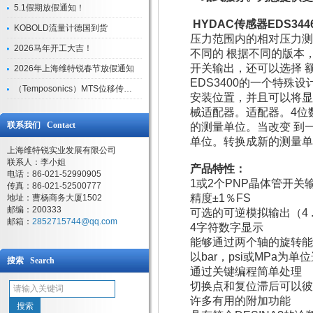
5.1假期放假通知！
HYDAC传感器EDS3446-3
KOBOLD流量计德国到货
压力范围内的相对压力测
2026马年开工大吉！
不同的 根据不同的版本
开关输出，还可以选择 额外的可
2026年上海维特锐春节放假通知
EDS3400的一个特
（Temposonics）MTS位移传感器现货库存型号
安装位置，并且可以将显
械适配器。适配器。4位
联系我们 Contact
的测量单位。当改变 到
单位。转换成新的测量单
上海维特锐实业发展有限公司
联系人：李小姐
产品特性：
电话：86-021-52990905
1或2个PNP晶体管开关输
传真：86-021-52500777
精度±1％FS
地址：曹杨商务大厦1502
邮编：200333
可选的可逆模拟输出（4 ... 20
邮箱：
2852715744@qq.com
4字符数字显示
能够通过两个轴的旋转能
以bar，psi或MPa为
搜索 Search
通过关键编程简单处理
切换点和复位滞后可以彼
许多有用的附加功能