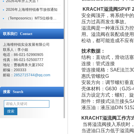
2026马年开工大吉！
KRACHT溢流阀SPVF 25
2026年上海维特锐春节放假通知
安全阀顶开，将系统中的
（Temposonics）MTS位移传感器现货库存型号
压力过高而发生事故。
溢流阀是一种液压压力控
联系我们 Contact
用。溢流阀在装配或使用
松动，都可能造成不应有
上海维特锐实业发展有限公司
联系人：李小姐
技术数据：
电话：86-021-52990905
结构：直动式，滑动活塞
传真：86-021-52500777
连接：管式连接
地址：曹杨商务大厦1502
管连接规格：SAE法兰300
邮编：200333
邮箱：
2852715744@qq.com
惠氏管螺纹G
安装方向：调节螺钉垂直
壳体材料：G630（GJS-4
搜索 Search
压力设定方式：螺钉、旋
附件：焊接式法兰接头SAE
液压油：液压油DIN 5152
KRACHT溢流阀
工作方
当将溢流阀接入系统时
当进油口压力低于溢流阀