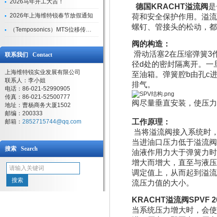
2026马年开工大吉！
德国KRACHT溢流阀
是
2026年上海维特锐春节放假通知
荷和安全保护作用。溢流
螺钉、管接头的松动，都
（Temposonics）MTS位移传感器现货库存型号
阀的构造：
滑动活塞2在压缩弹簧3
联系我们 Contact
径d处的密封隔离开。一
上海维特锐实业发展有限公司
至油箱。弹簧腔b由孔c
联系人：李小姐
排气。
电话：86-021-52990905
传真：86-021-52500777
阀尽量垂直安装，使压力
地址：曹杨商务大厦1502
邮编：200333
工作原理：
邮箱：
2852715744@qq.com
当将溢流阀接入系统时
当进油口压力低于溢流阀
搜索 Search
油液作用力大于弹簧力时
增大而增大，直至与液压
调定值上，从而起到溢流
流压力值的大小。
KRACHT
溢流阀SPVF 20
当系统压力增大时，会使