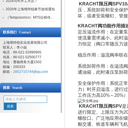
2026马年开工大吉！
KRACHT限压阀SPV10A
2026年上海维特锐春节放假通知
压，系统卸荷和安全保护
坏，或者安装螺钉、管接
（Temposonics）MTS位移传感器现货库存型号
KRACHT阀功能作用描
定压溢流作用：在定量泵
联系我们 Contact
使流量需求减小。此时溢
上海维特锐实业发展有限公司
力恒定（阀口常随压力波
联系人：李小姐
电话：86-021-52990905
稳压作用：溢流阀串联在
传真：86-021-52500777
地址：曹杨商务大厦1502
系统卸荷作用：在溢流阀
邮编：200333
邮箱：
2852715744@qq.com
通油箱，此时液压泵卸荷
安全保护作用：系统正常
搜索 Search
力）时开启溢流，进行过
工作压力高10%～20%
KRACHT限压阀SPV
是
进行限定。上限压力为20（
螺纹口。广泛地应用在锻
舶交通、铁道车辆和飞机