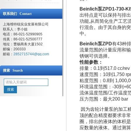
Beinlich泵ZPD1-73
联系我们 Contact
出特点是可以保持与排出
功能,从而简化生产工艺
上海维特锐实业发展有限公司
行混合。由于其自身的突
联系人：李小姐
中。
电话：86-021-52990905
传真：86-021-52500777
Beinlich泵ZPD
有43种
地址：曹杨商务大厦1502
邮编：200333
流量范围的计量应用和输
邮箱：
2852715744@qq.com
锈钢可供选择。
性能参数：
排量：0.1到517.0 cc/
搜索 Search
速度范围：10到1,750 rp
粘度范围：0.8到 1,000,0
环境温度范围：-30到+60
流体温度范围/工作温度范围
压力范围：最大200 bar
因为齿轮计量泵的加工
顶的配合精度都要求非常
圈，排出的液体的体积是
应数量的液体。通过测算