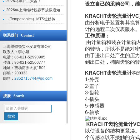
2026马年开工大吉！
设立自己的采购公司，
2026年上海维特锐春节放假通知
KRACHT齿轮流量计VC
（Temposonics）MTS位移传感器现货库存型号
由分析电子装置将其换算
计的远程二次仪表版本。
联系我们 Contact
工作原理：
由计量箱和装在计量箱
上海维特锐实业发展有限公司
的转动，所以不是绝对密
联系人：李小姐
由于进出口处产生的压力
电话：86-021-52990905
到出口处，椭圆齿轮的转
传真：86-021-52500777
地址：曹杨商务大厦1502
KRACHT齿轮流量计
构
邮编：200333
邮箱：
2852715744@qq.com
1·外壳
2·盖子
3·齿轮
搜索 Search
4·插头
5·传感器
6·轴承
KRACHT齿轮流量计VC 5 
以使设备的结构更紧凄。
个传感器以不接触的方式