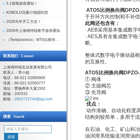
5.1假期放假通知！
ATOS比例换向阀DPZO-A
KOBOLD流量计德国到货
于开环方向控制和不补偿
2026马年开工大吉！
此阀还包含有：
· AEB采用基本集成数
2026年上海维特锐春节放假通知
· AES具有全集成数
（Temposonics）MTS位移传感器现货库存型号
断。
整体式数字电子驱动器根
联系我们 Contact
的互换性。
上海维特锐实业发展有限公司
ATOS比例换向阀
DPZO
联系人：李小姐
电话：86-021-52990905
① 阀体
传真：86-021-52500777
② 主级阀芯
地址：曹杨商务大厦1502
③ 先导阀
邮编：200333
邮箱：
2852715744@qq.com
优点：
动作准确、自动化程度
搜索 Search
结构则较简单，多用于流
在石油、化工、矿山和冶
油润滑系统输送润滑油的