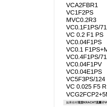
VCA2FBR1
VC1F2PS
MVC0.2R3
VC0.1F1PS/71
VC 0.2 F1 PS
VC0.04F1PS
VC0.1 F1PS+
VC0.4F1PS/71
VC0.04F1PV
VC0.04E1PS
VC5F3PS/124
VC 0.025 F5 
VCG2FCP2+
如果你对
现货KRACHT流量计VC 