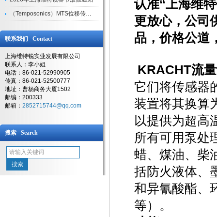
认准“上海维
（Temposonics）MTS位移传感器现货库存型号
更放心，公司供
品，价格公道
联系我们 Contact
上海维特锐实业发展有限公司
联系人：李小姐
KRACHT流量计V
电话：86-021-52990905
传真：86-021-52500777
它们将传感器
地址：曹杨商务大厦1502
邮编：200333
装置将其换算
邮箱：
2852715744@qq.com
以提供为超高
搜索 Search
所有可用泵处
蜡、煤油、柴
括防火液体、
和异氰酸酯、
等）。