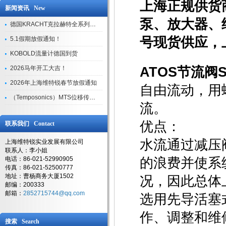
上海正规供货
新闻资讯 New
泵、放大器、
德国KRACHT克拉赫特全系列现货库存
号现货供应，
5.1假期放假通知！
KOBOLD流量计德国到货
2026马年开工大吉！
ATOS节流阀S
2026年上海维特锐春节放假通知
自由流动，用
（Temposonics）MTS位移传感器现货库存型号
流。
优点：
联系我们 Contact
水流通过减压
上海维特锐实业发展有限公司
联系人：李小姐
电话：86-021-52990905
的浪费并使系
传真：86-021-52500777
地址：曹杨商务大厦1502
况，因此总体
邮编：200333
邮箱：
2852715744@qq.com
选用先导活塞
作、调整和维
搜索 Search