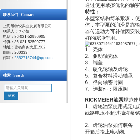
通过使用摩擦优化的轴
特性：
联系我们 Contact
本型泵结构简单紧凑．使
体，本型泵的润滑是靠输
上海维特锐实业发展有限公司
器传递动力可补偿因安装
联系人：李小姐
电话：86-021-52990905
好的缓冲作用。
传真：86-021-52500777
地址：曹杨商务大厦1502
1、壳体
邮编：200333
2、驱动轴壳体
邮箱：
2852715744@qq.com
3、端盖
4、硬化轮轴及齿轮
搜索 Search
5、复合材料滑动轴承
6、径向轴密封圈
7、选装件：限压阀
RICKMEIER油泵
规范使
1、齿轮油泵使用规定电
线路电压不超过抽液泵铭
2、齿轮油泵如何装备
开箱后接上电动机