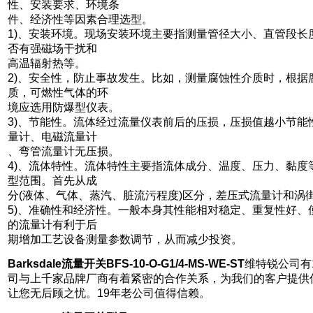
性、安装要求、环境条
件、经济性等因素合理选型。
1)、安装环境。现场安装环境主要指测量管径大小、直管段长
否有强磁场干扰和
高温辐射热等。
2)、安全性，防止事故发生。比如，测量腐蚀性介质时，根据
质，可燃性气体的环
境应选用防爆型仪表。
3)、节能性。流体经过流量仪表前后的压损，压损值越小节能
量计、电磁流量计
、弯管流量计无压损。
4)、流体特性。流体特性主要指流体成分、温度、压力、黏度
型范围。首先从成
分(液体、气体、蒸汽、脏流污程度)区分，差压式流量计和涡
5)、准确性和经济性。一般本身其性能相对稳定、重复性好、
的流量计有利于后
期增加工艺设备测量参数调节，从而减少投资。
Barksdale流量开关BFS-10-O-G1/4-MS-WE-ST
维特锐公司有
司与上千家品牌厂商有着紧密的合作关系，为我们的客户提供
让您无后顾之忧。19年老公司值得信赖。