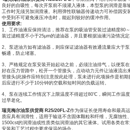
良好的自吸性，每次开泵前不须灌入液体，本型泵的润滑是靠
工作时无须另加润滑液。利用弹性联轴器传递动力可补偿因安
中受到不可避免液压冲击时，能起到较好的缓冲作用。
使用要求:
1、工作油液应保持清洁，推荐在泵的吸油管安装过滤精度80～
装过滤精度不小于25μm的滤油器，并且要根据油液污染情况
2、泵进油方如有滤油器，则应保证滤油器有效通流量应大于
畅通，防止堵塞。
3、严格规定在泵安装开始起动之前，必须注油排气，以便泵
好在压力管路中，松开一个管接头，点动动力元件让油液流出
管接头(此操作应特别注意按此处理，泵未进行此项操作是初期
后应进行不少于10分钟的空载和短时间的负载运转。
4、泵在连续工作情况下上限温度不得超过80℃，瞬间工作温度
过早老化。
瑞克梅尔油泵供货商 R25/20FL-Z
作为保证长使用寿命和最高
质应具有润滑性，适用于输送不含固体颗粒和纤维，无腐蚀性、
1500cst的润滑油或性质类似润滑油的其它液体。试用各类在
安装和工艺过程中要求保温的场合。