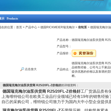
示 Products
现在的位置：
首页
>
产品中心
>
德国RICKMEIER瑞克梅尔
>
齿轮泵
> 德国瑞克梅尔油泵
产品名称：
德国瑞克梅尔油泵供货商 R25/
产品型号：
产品报价：
德国瑞克梅尔油泵供货商 R25
品销售经验，公司与上千家品
点击放大
产品特点：
提供优惠的价格以及靠谱的货
赖。
德国瑞克梅尔油泵供货商 R25/20FL-Z价格好
的详细资料：
德国瑞克梅尔油泵供货商 R25/20FL-Z价格好
工厂货源品质有
上海维特锐公司在欧美工业品行业领域已经有19年的销售经验
自己的采购公司，维特锐公司致力于为国内大中小型企业提供
瑞克梅尔油泵供货商 R25/20FL-Z
不带限压阀，结构简单紧凑