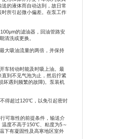
输送的液体而自动达到，故日常
装时所引起微小偏差。在泵工作
100μm的滤油器，回油管路安
定期清洗或更换。
泵最大吸油流量的两倍，并保持
在开车转动时能及时吸上油。最
来直到不见气泡为止，然后拧紧
损坏遇到频繁的故障)。泵装机
不得超过120℃，以免引起密封
运行可靠性的前提条件，输送介
温度不高于150℃、粘度为5～
常温下有凝固性及高寒地区室外