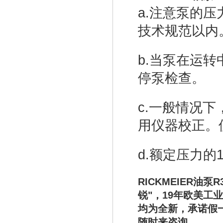
a.注意泵的
技术规范以内
b.当泵在运
停泵检查。
c.一般情况
用仪器校正。
d.额定压力的1
RICKMEIER油泵R3
锐"，19年欧美
均为全新，承诺假
随时来咨询。