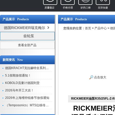
产品展示 Products
产品展示 Products
德国RICKMEIER瑞克梅尔
您现在的位置：
首页
>
产品中心
>
德国
齿轮泵
查看全部产品
新闻资讯 New
德国KRACHT克拉赫特全系列现货库存
5.1假期放假通知！
点击放大
KOBOLD流量计德国到货
2026马年开工大吉！
2026年上海维特锐春节放假通知
RICKMEIER油泵R35/25FL-Z
（Temposonics）MTS位移传感器现货库存型号
RICKMEIER