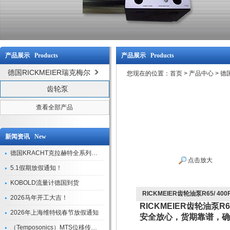
产品展示 Products
产品展示 Products
德国RICKMEIER瑞克梅尔
您现在的位置：
首页
>
产品中心
>
德国
齿轮泵
查看全部产品
新闻资讯 New
德国KRACHT克拉赫特全系列现货库存
点击放大
5.1假期放假通知！
KOBOLD流量计德国到货
RICKMEIER齿轮油泵R65/ 40
2026马年开工大吉！
RICKMEIER齿轮油泵
R6
2026年上海维特锐春节放假通知
安全放心，货期靠谱，确
（Temposonics）MTS位移传感器现货库存型号